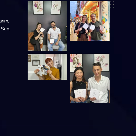
arım,
 Seo,